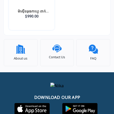
ម៉ាស៊ីនឆុងកាហ្វេ ពាក់
កណ្ដាលអូតូម៉ាទិច (ខ្នាត តូច)​
$990.00
សម្រាប់ អាជីវកម្ម
Contact Us
About us
FAQ
DOWNLOAD OUR APP