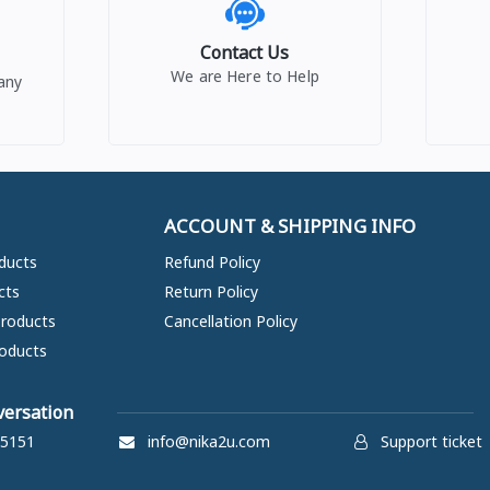
Contact Us
We are Here to Help
any
ACCOUNT & SHIPPING INFO
ducts
Refund Policy
cts
Return Policy
Products
Cancellation Policy
oducts
versation
5151
info@nika2u.com
Support ticket