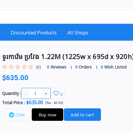
Discounted Products
All Shops
ទូរការ៉េម ប្រវែង 1.22M (1225w x 695d x 920h
(0)
0
Reviews
0
Orders
0
Wish Listed
$635.00
-
+
Quantity :
0
$635.00
Total Price
:
(
)
Tax :
$0.00
Chat
Buy now
Add to cart