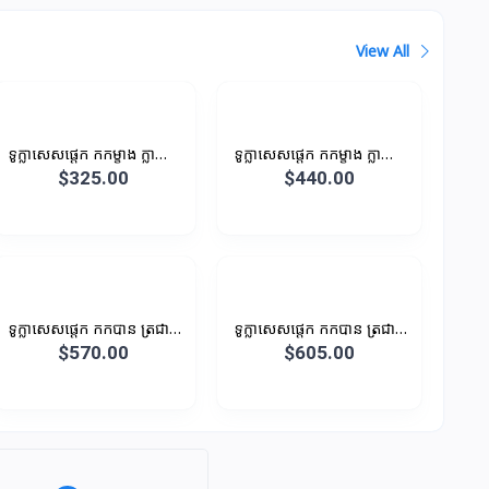
View All
ទូក្លាសេសផ្តេក កកម្ខាង ក្លាស្សេ
ទូក្លាសេសផ្តេក កកម្ខាង ក្លាស្សេ
ម្ខាង បណ្តោយ 1.2M 296L
ម្ខាង បណ្តោយ 1.4M 316L
$325.00
$440.00
ទូក្លាសេសផ្តេក កកបាន ត្រជាក់
ទូក្លាសេសផ្តេក កកបាន ត្រជាក់
បាន
បាន
$570.00
$605.00