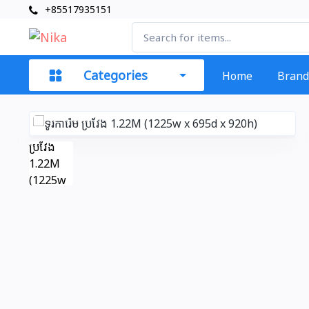
+85517935151
Categories
Home
Brand