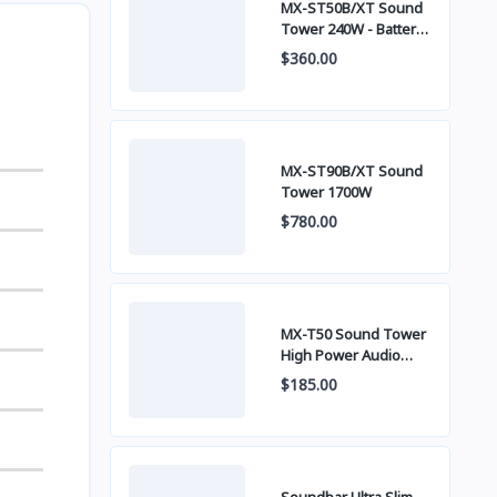
MX-ST50B/XT Sound
Tower 240W - Battery
built-in
$360.00
MX-ST90B/XT Sound
Tower 1700W
$780.00
MX-T50 Sound Tower
High Power Audio
500W
$185.00