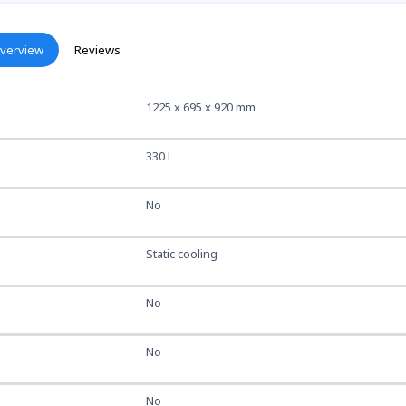
verview
Reviews
1225 x 695 x 920 mm
330 L
No
Static cooling
No
No
No