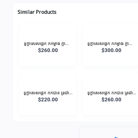
Similar Products
ទូក្លាសេសផ្តេក កកម្ខាង ក្លាស្សេ
ទូក្លាសេសផ្តេក កកម្ខាង ក្លាស្សេ
ម្ខាង បណ្តោយ 0.96M 196L
ម្ខាង បណ្តោយ 1.1M 210L
$260.00
$300.00
ទូក្លាសេសផ្តេក កកបាន ត្រជាក់
ទូក្លាសេសផ្តេក កកបាន ត្រជាក់
បាន
បាន
$220.00
$260.00