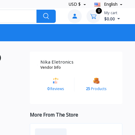
USD $
English
0
My cart
$0.00
)
Nika Eletronics
Vendor Info
0
Reviews
25
Products
More From The Store