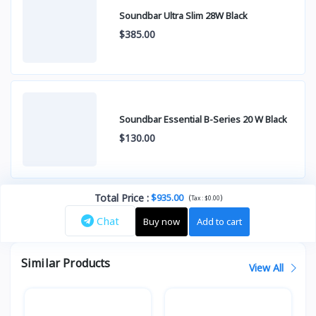
Soundbar Ultra Slim 28W Black
$385.00
Soundbar Essential B-Series 20 W Black
$130.00
Total Price
:
$935.00
(
)
Tax :
$0.00
Chat
Buy now
Add to cart
Similar Products
View All