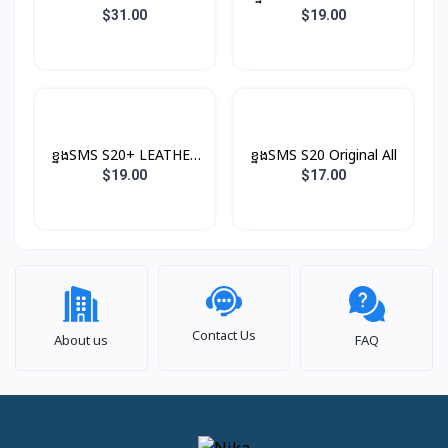
LED View Original
Original
$31.00
$19.00
ខ្នងSMS S20+ LEATHER
ខ្នងSMS S20 Original All
COVER Original
$19.00
$17.00
Contact Us
About us
FAQ