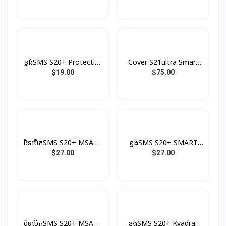
ខ្នង់SMS S20+ Protective
Cover S21ultra Smart
Original
Clear View With S-Pen
$19.00
$75.00
បិទបើកSMS S20+ MSART
ខ្នង់SMS S20+ SMART
Clear View Original
LED Original
$27.00
$27.00
បិទបើកSMS S20+ MSART
ខ្នង់SMS S20+ Kvadrat