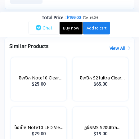
Total Price
:
$199.00
(
)
Tax :
$0.00
Chat
Buy now
Add to cart
Similar Products
View All
បិទបើក Note10 Clear
បិទបើក S21ultra Clear
View Original
View Original
$25.00
$65.00
បិទបើក Note10 LED View
ខ្នង់SMS S20Ultra
Original
Protective Original
$29.00
$19.00