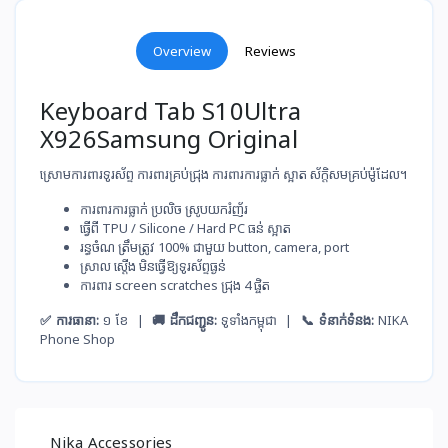
Overview
Reviews
Keyboard Tab S10Ultra
X926Samsung Original
ស្រោមការពារទូរស័ព្ទ ការពារគ្រប់ជ្រុង ការពារការធ្លាក់ ស្អាត ស័ក្តិសម​គ្រប់ម៉ូដែល។
ការពារ​ការ​ធ្លាក់​ ប្រលិច​ ស្រូប​យករំញ័រ
ធ្វើ​ពី​ TPU / Silicone / Hard PC ធន់​ ស្អាត
រ​ន្ធ​ចំណ​ ត្រឹម​ត្រូវ​ 100% ជាមួយ​ button, camera, port
ស្រាល​ ស្ដើង​ មិន​ធ្វើ​ឱ្យ​ទូរស័ព្ទ​ធ្ងន់
ការពារ​ screen scratches ជ្រុង​ 4 ផ្ចិត
✅ ការធានា:
១ ខែ |
🚚 ដឹកជញ្ជូន:
ទូទាំងកម្ពុជា |
📞 ទំនាក់ទំនង:
NIKA
Phone Shop
Nika Accessories