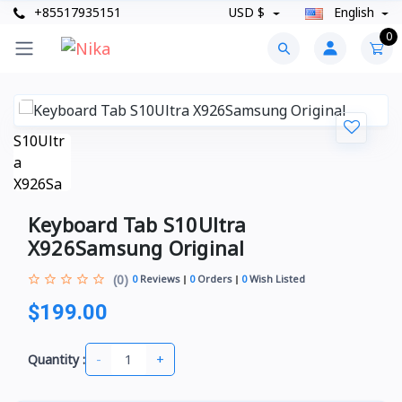
+85517935151
USD $
English
0
Keyboard Tab S10Ultra
X926Samsung Original
(0)
0
Reviews
0
Orders
0
Wish Listed
$199.00
-
+
Quantity :