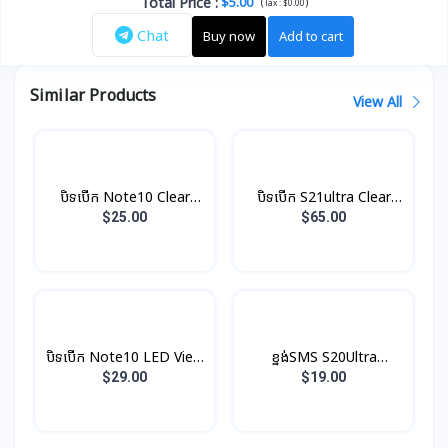
Total Price
:
$5.00
(
)
Tax :
$0.00
Chat
Buy now
Add to cart
Similar Products
View All
បិទបើក Note10 Clear
បិទបើក S21ultra Clear
View Original
View Original
$25.00
$65.00
បិទបើក Note10 LED View
ខ្នង់SMS S20Ultra
Original
Protective Original
$29.00
$19.00