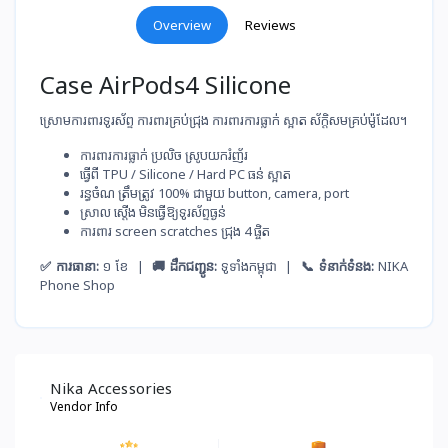
Overview
Reviews
Case AirPods4 Silicone
ស្រោមការពារទូរស័ព្ទ ការពារគ្រប់ជ្រុង ការពារការធ្លាក់ ស្អាត ស័ក្តិសម​គ្រប់ម៉ូដែល។
ការពារ​ការ​ធ្លាក់​ ប្រលិច​ ស្រូប​យករំញ័រ
ធ្វើ​ពី​ TPU / Silicone / Hard PC ធន់​ ស្អាត
រ​ន្ធ​ចំណ​ ត្រឹម​ត្រូវ​ 100% ជាមួយ​ button, camera, port
ស្រាល​ ស្ដើង​ មិន​ធ្វើ​ឱ្យ​ទូរស័ព្ទ​ធ្ងន់
ការពារ​ screen scratches ជ្រុង​ 4 ផ្ចិត
✅ ការធានា:
១ ខែ |
🚚 ដឹកជញ្ជូន:
ទូទាំងកម្ពុជា |
📞 ទំនាក់ទំនង:
NIKA
Phone Shop
Nika Accessories
Vendor Info