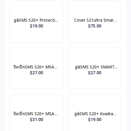
ខ្នង់SMS S20+ Protective
Cover S21ultra Smart
Original
Clear View With S-Pen
$19.00
$75.00
បិទបើកSMS S20+ MSART
ខ្នង់SMS S20+ SMART
Clear View Original
LED Original
$27.00
$27.00
បិទបើកSMS S20+ MSART
ខ្នង់SMS S20+ Kvadrat
LED View Original
Original
$31.00
$19.00