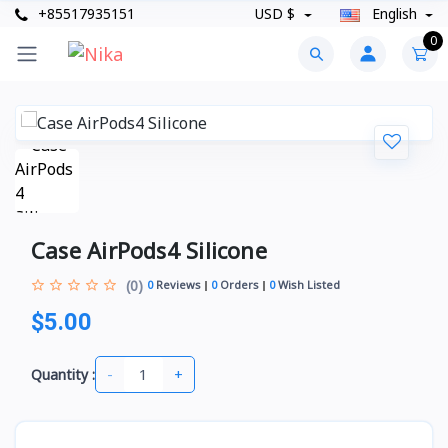
+85517935151
USD $
English
0
Case AirPods4 Silicone
(0)
0
Reviews
0
Orders
0
Wish Listed
$5.00
-
+
Quantity :