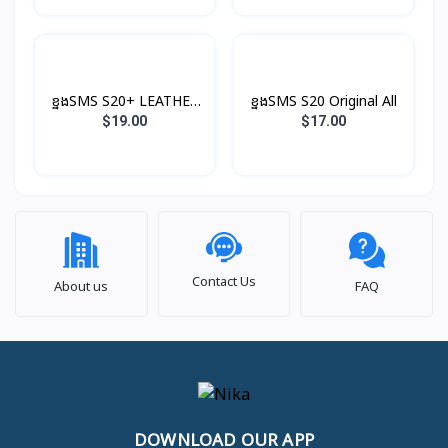
ខ្នងSMS S20+ LEATHER
ខ្នងSMS S20 Original All
COVER Original
$19.00
$17.00
Contact Us
About us
FAQ
DOWNLOAD OUR APP