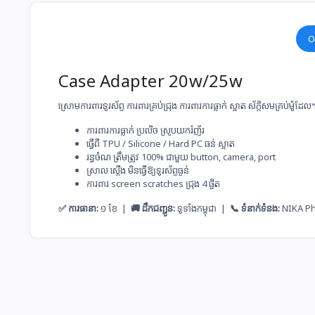
O
Case Adapter 20w/25w
ស្រោមការពារទូរស័ព្ទ ការពារគ្រប់ជ្រុង ការពារការធ្លាក់ ស្អាត ស័ក្តិសម​គ្រប់ម៉ូដែល
ការពារ​ការ​ធ្លាក់​ ប្រលិច​ ស្រូប​យករំញ័រ
ធ្វើ​ពី​ TPU / Silicone / Hard PC ធន់​ ស្អាត
រ​ន្ធ​ចំណ​ ត្រឹម​ត្រូវ​ 100% ជាមួយ​ button, camera, port
ស្រាល​ ស្ដើង​ មិន​ធ្វើ​ឱ្យ​ទូរស័ព្ទ​ធ្ងន់
ការពារ​ screen scratches ជ្រុង​ 4 ផ្ចិត
✅ ការធានា:
១ ខែ |
🚚 ដឹកជញ្ជូន:
ទូទាំងកម្ពុជា |
📞 ទំនាក់ទំនង:
NIKA P