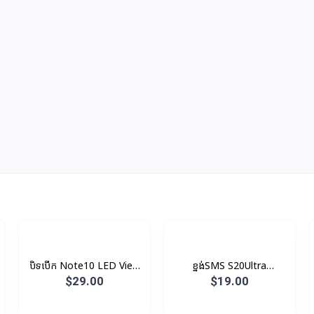
បិទបើក Note10 LED View
ខ្នង់SMS S20Ultra
Original
Protective Original
$29.00
$19.00