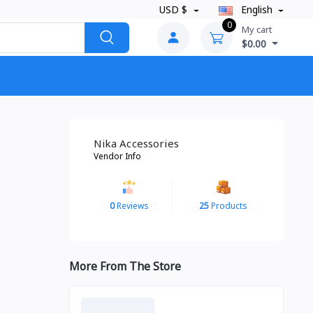
USD $
English
0
My cart
$0.00
Nika Accessories
Vendor Info
0
Reviews
25
Products
More From The Store