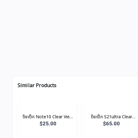
Similar Products
បិទបើក Note10 Clear View
បិទបើក S21ultra Clear
Original
View Original
$25.00
$65.00