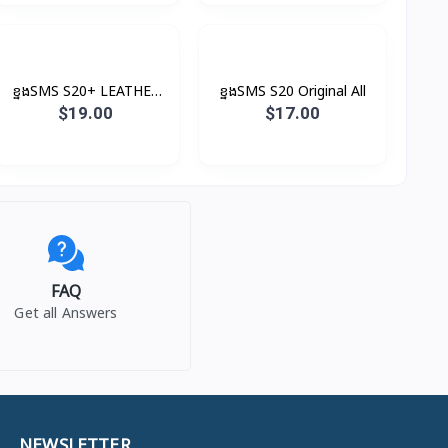
ខ្នងSMS S20+ LEATHER
ខ្នងSMS S20 Original All
COVER Original
$19.00
$17.00
FAQ
Get all Answers
NEWSLETTER