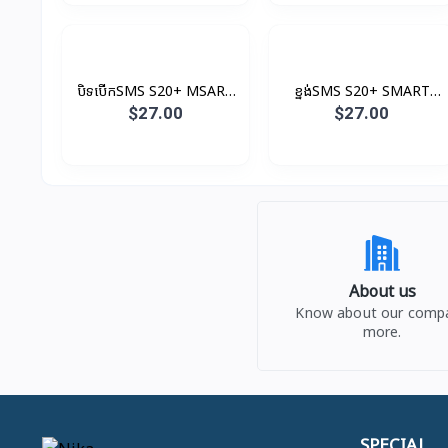
បិទបើកSMS S20+ MSART
ខ្នង់SMS S20+ SMART
Clear View Original
LED Original
$27.00
$27.00
About us
Know about our comp
more.
SPECIAL