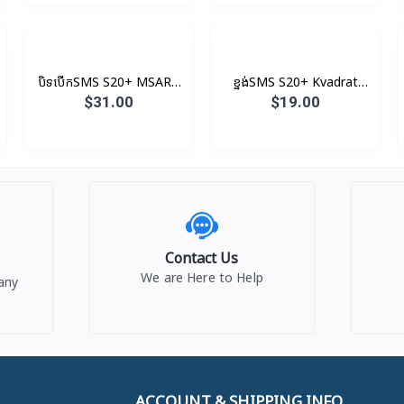
បិទបើកSMS S20+ MSART
ខ្នង់SMS S20+ Kvadrat
LED View Original
Original
$31.00
$19.00
Contact Us
We are Here to Help
any
ACCOUNT & SHIPPING INFO