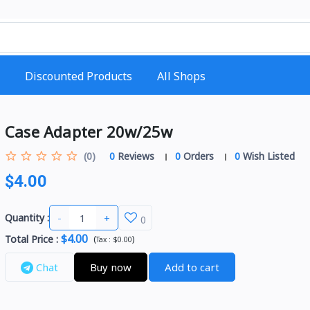
Discounted Products
All Shops
Case Adapter 20w/25w
(0)
0
Reviews
0
Orders
0
Wish Listed
$4.00
-
+
Quantity :
0
$4.00
Total Price
:
(
)
Tax :
$0.00
Chat
Buy now
Add to cart