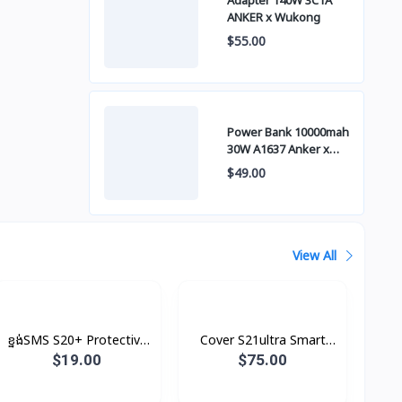
Adapter 140W 3C1A
ANKER x Wukong
$55.00
Power Bank 10000mah
30W A1637 Anker x
Wukong
$49.00
View All
ខ្នង់SMS S20+ Protective
Cover S21ultra Smart
Original
Clear View With S-Pen
$19.00
$75.00