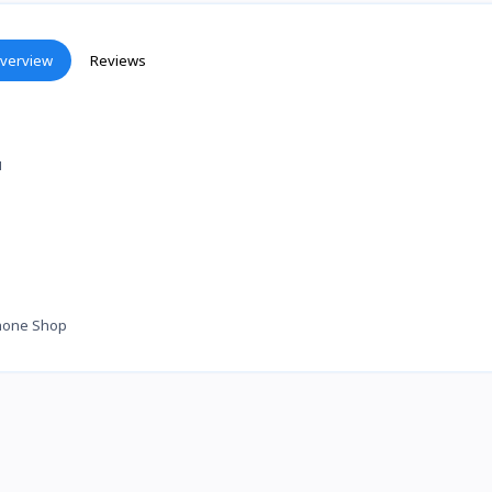
verview
Reviews
។
hone Shop