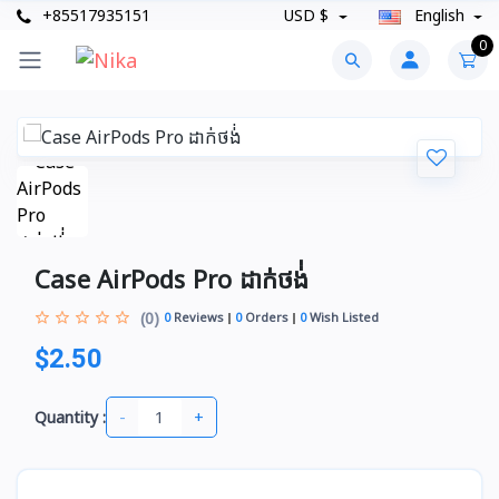
+85517935151
USD $
English
0
Case AirPods Pro ដាក់ថង់់
(0)
0
Reviews
0
Orders
0
Wish Listed
$2.50
-
+
Quantity :