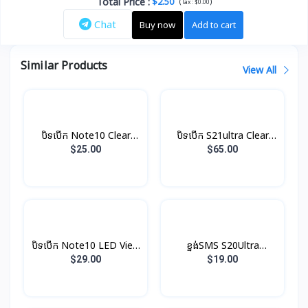
Total Price
:
$2.50
(
)
Tax :
$0.00
Chat
Buy now
Add to cart
Similar Products
View All
បិទបើក Note10 Clear
បិទបើក S21ultra Clear
View Original
View Original
$25.00
$65.00
បិទបើក Note10 LED View
ខ្នង់SMS S20Ultra
Original
Protective Original
$29.00
$19.00