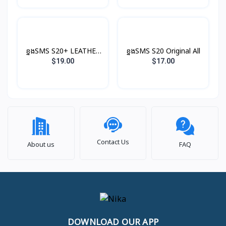
ខ្នងSMS S20+ LEATHER
ខ្នងSMS S20 Original All
COVER Original
$19.00
$17.00
Contact Us
About us
FAQ
DOWNLOAD OUR APP