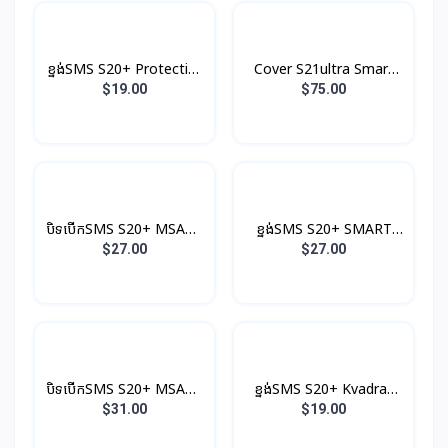
ខ្នង់SMS S20+ Protective
Cover S21ultra Smart
Original
Clear View With S-Pen
$19.00
$75.00
បិទបើកSMS S20+ MSART
ខ្នង់SMS S20+ SMART
Clear View Original
LED Original
$27.00
$27.00
បិទបើកSMS S20+ MSART
ខ្នង់SMS S20+ Kvadrat
LED View Original
Original
$31.00
$19.00