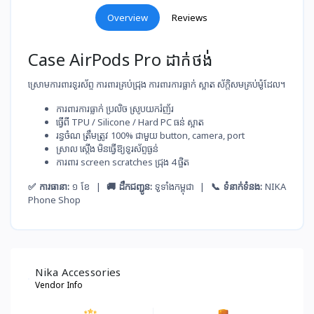
Overview
Reviews
Case AirPods Pro ដាក់ថង់់
ស្រោមការពារទូរស័ព្ទ ការពារគ្រប់ជ្រុង ការពារការធ្លាក់ ស្អាត ស័ក្តិសម​គ្រប់ម៉ូដែល។
ការពារ​ការ​ធ្លាក់​ ប្រលិច​ ស្រូប​យករំញ័រ
ធ្វើ​ពី​ TPU / Silicone / Hard PC ធន់​ ស្អាត
រ​ន្ធ​ចំណ​ ត្រឹម​ត្រូវ​ 100% ជាមួយ​ button, camera, port
ស្រាល​ ស្ដើង​ មិន​ធ្វើ​ឱ្យ​ទូរស័ព្ទ​ធ្ងន់
ការពារ​ screen scratches ជ្រុង​ 4 ផ្ចិត
✅ ការធានា:
១ ខែ |
🚚 ដឹកជញ្ជូន:
ទូទាំងកម្ពុជា |
📞 ទំនាក់ទំនង:
NIKA
Phone Shop
Nika Accessories
Vendor Info