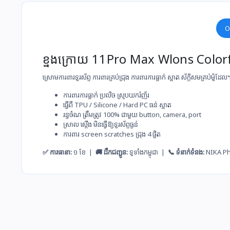
O
ខ្នងក្រោយ 11Pro Max Wlons Color
ស្រោមការពារទូរស័ព្ទ ការពារគ្រប់ជ្រុង ការពារការធ្លាក់ ស្អាត ស័ក្តិសម​គ្រប់ម៉ូដែល
ការពារ​ការ​ធ្លាក់​ ប្រលិច​ ស្រូប​យករំញ័រ
ធ្វើ​ពី​ TPU / Silicone / Hard PC ធន់​ ស្អាត
រ​ន្ធ​ចំណ​ ត្រឹម​ត្រូវ​ 100% ជាមួយ​ button, camera, port
ស្រាល​ ស្ដើង​ មិន​ធ្វើ​ឱ្យ​ទូរស័ព្ទ​ធ្ងន់
ការពារ​ screen scratches ជ្រុង​ 4 ផ្ចិត
✅ ការធានា:
១ ខែ |
🚚 ដឹកជញ្ជូន:
ទូទាំងកម្ពុជា |
📞 ទំនាក់ទំនង:
NIKA P