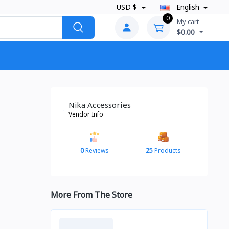
USD $
English
0
My cart
$0.00
Nika Accessories
Vendor Info
0
Reviews
25
Products
More From The Store