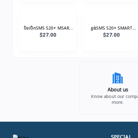
បិទបើកSMS S20+ MSART
ខ្នង់SMS S20+ SMART
Clear View Original
LED Original
$27.00
$27.00
About us
Know about our comp
more.
SPECIAL