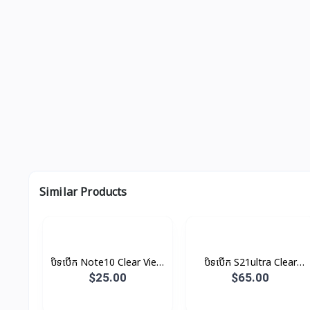
Similar Products
បិទបើក Note10 Clear View
បិទបើក S21ultra Clear
Original
View Original
$25.00
$65.00