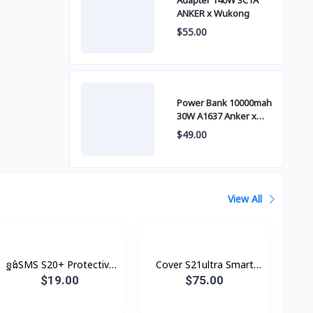
Adapter 140W 3C1A
ANKER x Wukong
$55.00
Power Bank 10000mah
30W A1637 Anker x
Wukong
$49.00
View All
ខ្នង់SMS S20+ Protective
Cover S21ultra Smart
Original
Clear View With S-Pen
$19.00
$75.00