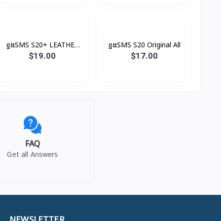
ខ្នងSMS S20+ LEATHER
ខ្នងSMS S20 Original All
COVER Original
$19.00
$17.00
FAQ
Get all Answers
NEWSLETTER