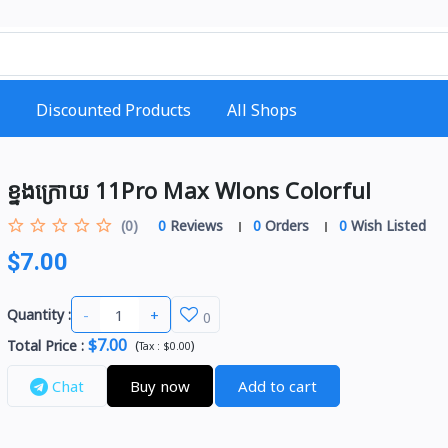
Discounted Products
All Shops
ខ្នងក្រោយ 11Pro Max Wlons Colorful
(0)
0
Reviews
0
Orders
0
Wish Listed
$7.00
-
+
Quantity :
0
$7.00
Total Price
:
(
)
Tax :
$0.00
Chat
Buy now
Add to cart