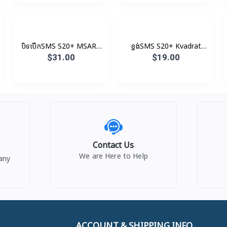
បិទបើកSMS S20+ MSART
ខ្នង់SMS S20+ Kvadrat
LED View Original
Original
$31.00
$19.00
Contact Us
We are Here to Help
any
ACCOUNT & SHIPPING INFO