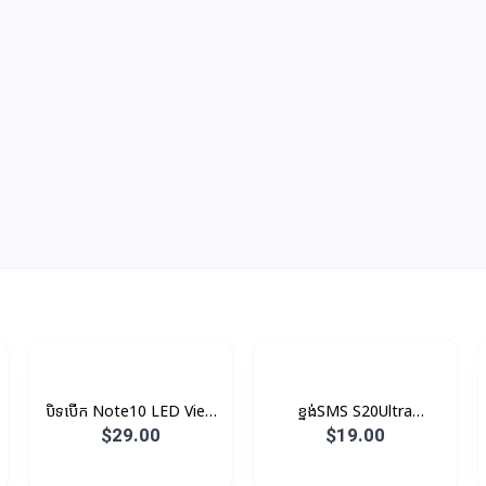
បិទបើក Note10 LED View
ខ្នង់SMS S20Ultra
Original
Protective Original
$29.00
$19.00