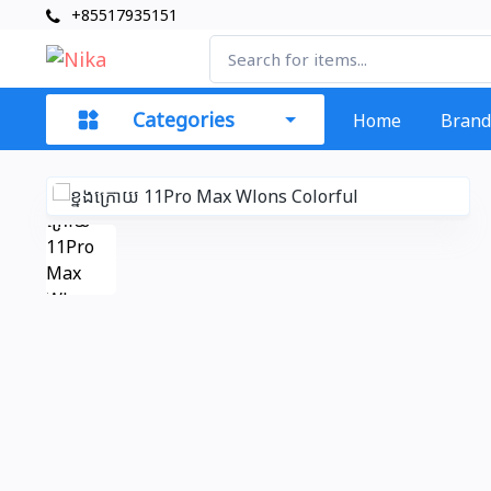
+85517935151
Categories
Home
Brand