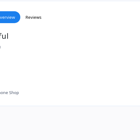
verview
Reviews
ful
។
hone Shop