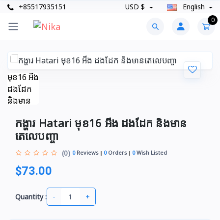
+85517935151
USD $
English
0
កង្ហារ Hatari មុខ16 អីង ដងដែក​​ និង​មាន​
តេលេបញ្ចា
(0)
0
Reviews
0
Orders
0
Wish Listed
$73.00
-
+
Quantity :