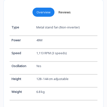
Overview
Reviews
Type
Metal stand fan (Non-inverter)
Power
49W
Speed
1,113 RPM (3 speeds)
Oscillation
Yes
Height
128–144 cm adjustable
Weight
6.8 kg