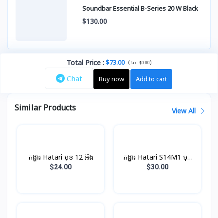
Soundbar Essential B-Series 20 W Black
$130.00
Total Price
:
$73.00
(
)
Tax :
$0.00
Chat
Buy now
Add to cart
Similar Products
View All
កង្ហារ Hatari មុខ 12 អីង
កង្ហារ Hatari S14M1 មុខ
14 អីង
$24.00
$30.00